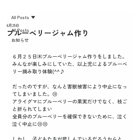
All Posts
6月25日
All Posts
ブルーベリージャム作り
お知らせ
６月２５日㈭ブルーベリージャム作りをしました。
みんなが楽しみにしていた、以上児によるブルーベ
リー摘み取り体験(^^♪
だったのですが、なんと害獣被害により中止になっ
てしまいました。😢
アライグマにブルーベリーの果実だけでなく、枝ご
と折られてしまい
全員分のブルーベリーを確保できないために、泣く
泣く中止に😢😢
しかし、子どもたちが悲しんでいるだろうからと