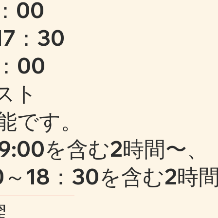
：00
7：30
：00
スト
能です。
9:00を含む2時間〜、
～18：30を含む2時
曜