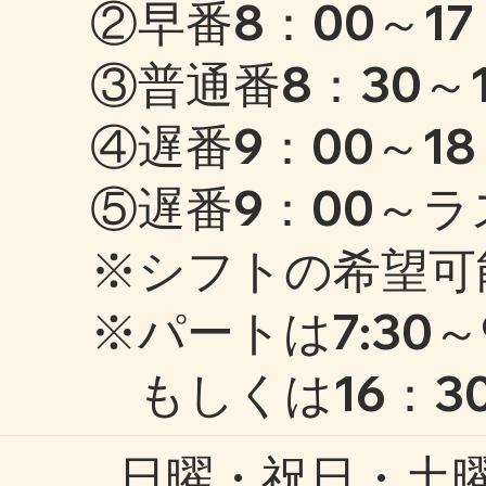
②早番8：00～17
③普通番8：30～1
④遅番9：00～18
⑤遅番9：00～ラ
※シフトの希望可
※パートは7:30～
もしくは16：30
日曜・祝日・土